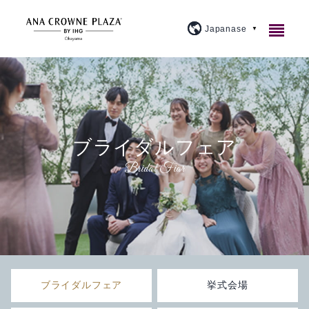
ご宿泊
レストラン＆バー
客室紹介
ブライダルフェア
宴会・会議
アメニティ・貸出備品
1F カジュアルダイニングウルバーノ
スタンダード
ウェディング
朝食のご案内
20F 和食ダイニング 廚洊
宴会場のご案内
プレミアム
施設案内
よくあるご質問
20F 鉄板コーナー おさふね
ミーティングプラン
ブライダルフェア
スイート
大宴会場『曲水』
アクセス
プラン紹介
20F スカイバー＆ラウンジ 洊
クラウンプラザミーティングディレクター
イベントカレンダー
スカイバンケット
『宙』
ブライダルフェア
挙式会場
周辺観光
トピックス
個室
マイス
料理・ケーキ
ビジネスプラン
小宴会場『花葉』『花交』『延養』