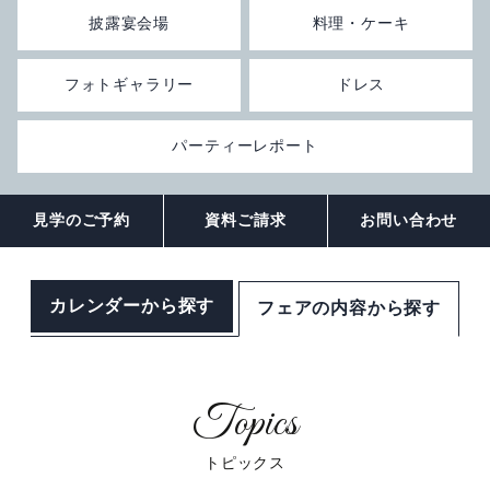
披露宴会場
料理・ケーキ
観光のご案内
顔合わせ・結納
お別れの会
ドレス
ANA会員プラン
フォトギャラリー
ドレス
ルームサービス
記念日プラン
宴会プランのご紹介
フォトギャラリー
観光グルメ
パーティーレポート
宿泊約款・利用規約
朝食のご案内
トピックス
パーティーレポート
ファミリープラン
テーブルマナープラン
おすすめプラン
宴会場概要・利用規約
挙式会場
電話予約プラン
同窓会プラン
見学のご予約
資料ご請求
お問い合わせ
トピックス
宴会・会場の直通予約電話
披露宴会場
IHGリワーズクラブ会員様プラン
プライベートミーティングプラン
チャペル -Jewel-
086-898-2262
カレンダーから探す
フェアの内容から探す
営業時間 9:00 ～ 18:00
レストラン＆バーのお問い合わせ
トピックス
期間限定シーズンプラン
スタンダードパーティプラン
神殿 -鳳笙-
宙 -Sora-
顔合わせ・結納
カップル・女性向けプラン
ケータリングサービス
曲水 -Kyokusui-
Wedding公式Instagram
ゴルフプラン
岡山城プラン
京山 -kyoyama-
トピックス