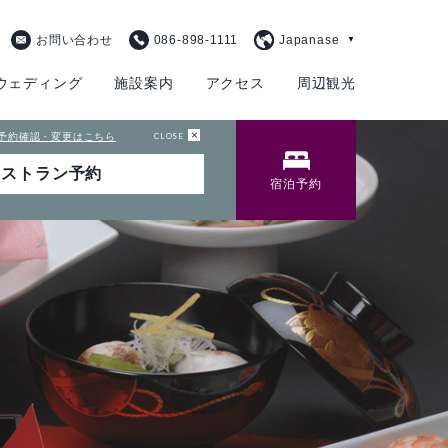
お問い合わせ
086-898-1111
ウェディング
施設案内
アクセス
周辺観光
予約確認・変更はこちら
CLOSE
プラン紹介
個室・小団体プラン
宴会プランのご紹介
挙式会場
宿泊予約
ビジネスプラン
WEB会議
チャペル -
Jewel-
テーブルマナープラ
顔合わせ・結納
IHG®One Rewards
ン
会員様プラン
神殿 -鳳笙-
同窓会プラン
披露宴会場
ANA会員プラン
記念日プラン
プライベートミーテ
宙 -Sora-
ィングプラン
期間限定シーズンプ