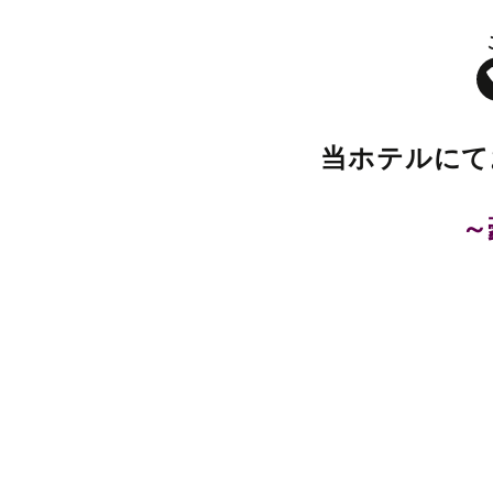
(赤飯や鯛茶漬けの変更も承ります。
八、お祝いデザート
当ホテルにて
～