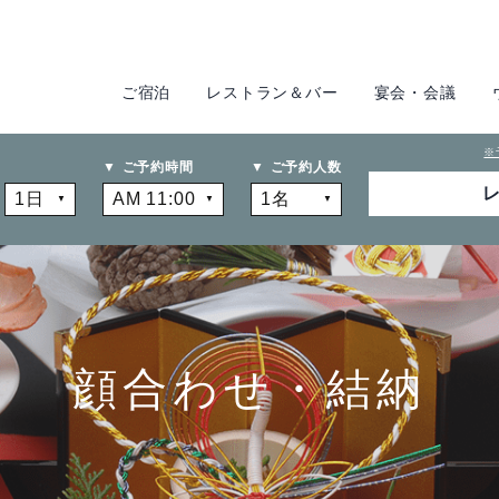
ご宿泊
レストラン＆バー
宴会・会議
※
ご予約時間
ご予約人数
客室紹介
レストランのご案内
宴会場のご案内
ブライダルフェア
大宴会場
1F
スタンダード
『曲水』
カジュアルダイニング
ウルバーノ
イベントカレンダー
ANT
 &
スカイバンケット
プレミアム
NG
『宙』
顔合わせ・結納
20F
G
小宴会場
和食ダイニング
スイート
『花葉』『花交』
料理・ケーキ
廚洊
(くりやせん)
『延養』