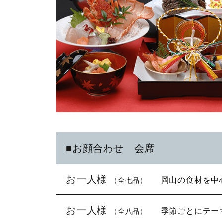
■お顔合わせ 会席
お一人様
岡山の食材を中
（全七品）
お一人様
季節ごとにテー
（全八品）
一、季節の前菜