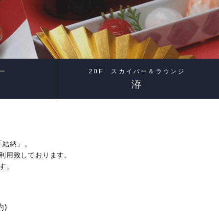
ラン
スタンダードパーテ
ィプラン
朝食のご案内
曲水 -Kyokusui-
観光グルメ
ケータリングサービ
ス
京山 -kyoyama-
ー
20F スカイバー＆ラウンジ
ファミリープラン
洊
ルームサービス
岡山城プラン
カップル・女性向け
廚洊 -Kuriya
お別れの会
プラン
sen-
おすすめプランのご案内
「結納」。
電話予約プラン
ウルバーノ -
利用致しております。
Urbano-
す。
期間限定
ゴルフプラン
約)