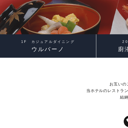
1F カジュアルダイニング
2
トピックス
トピックス
トピックス
トピックス
ウルバーノ
廚
観光のご案内
レストラン＆バーのお問い合わせ
宴会場概要・利用規約
見学
資料請求
お問い合わせ
ルームサービス
宿泊約款・利用規約
顔合わせ・結納
ご不明な点、お問合せはこちらまで
宴会予約 086-898-2262
お互いの
営業時間 9:00 〜 18:00 定休日 日曜日
当ホテルのレストラ
banquet@anacpokayama.com
結
Wedding公式Instagram