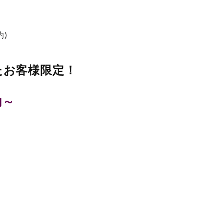
約)
たお客様限定！
内～