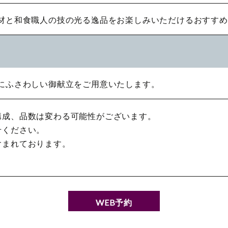
材と和食職人の技の光る逸品をお楽しみいただけるおすすめ
に合わせて内容になります）
にふさわしい御献立をご用意いたします。
合わせた内容になります）
構成、品数は変わる可能性がございます。
に合わせた内容となります)
せください。
含まれております。
WEB予約