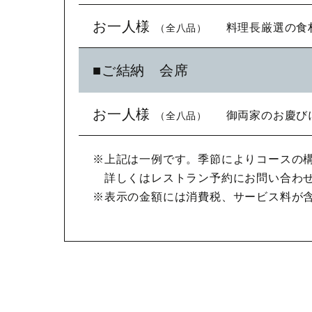
二、季節の椀物
お一人様
料理長厳選の食
（全八品）
一、季節の前菜
三、本日の鮮魚のお造り
二、季節の椀物
四、煮物
■ご結納 会席
一、季節の前菜
三、本日の鮮魚のお造り
五、焼き物（季節の鮮魚や地鶏など季節
二、季節の椀物
四、季節の煮物
六、季節の色ご飯・香の物・赤出汁
お一人様
御両家のお慶び
（全八品）
三、本日の鮮魚のお造り
五、焼き物（天然鮎や養老焼き等季節に
七、季節の水物
四、煮物
六、留肴
※上記は一例です。季節によりコースの
一、季節の前菜 お祝い飾り
五、焼き物(季節の魚介や伊勢エビ等季節
七、季節の色ご飯・香の物・赤出汁
詳しくはレストラン予約にお問い合わ
二、お祝いの椀物
六、強肴(和牛などこだわりの食材です)
八、本日のデザート
※表示の金額には消費税、サービス料が
三、縁起物のお造り
七、季節の色ご飯・香の物・赤出汁
四、多喜合せ
八、本日のデザート
五、おめでたい家喜物
六、蒸し物
七、季節の色ご飯