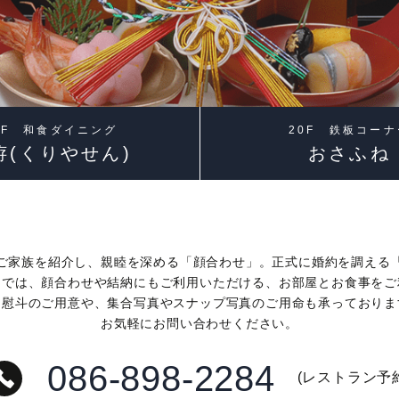
ミーティングプラン
ユニバーサル
20F
ドレス
鉄板コーナー
アメニティ・貸出備品
おさふね
クラウンプラザミーティングディレクタ
ー
0F 和食ダイニング
20F 鉄板コーナ
20F
洊(くりやせん)
おさふね
フォトギャラリー
スカイバー＆ラウンジ
朝食のご案内
洊
MICE
パーティーレポート
ご家族を紹介し、親睦を深める「顔合わせ」。正式に婚約を調える
ンでは、顔合わせや結納にもご利用いただける、お部屋とお食事をご
よくあるご質問
納慰斗のご用意や、集合写真やスナップ写真のご用命も承っておりま
お気軽にお問い合わせください。
086-898-2284
(レストラン予