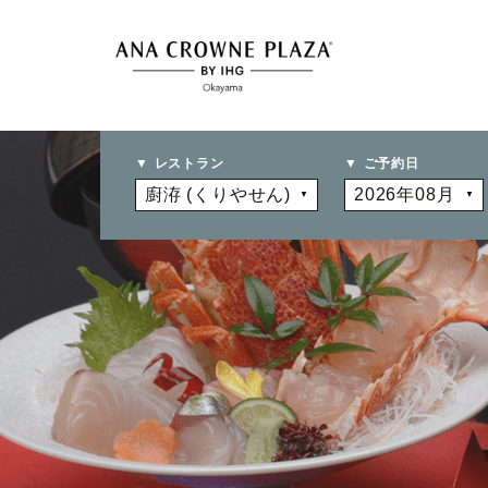
レストラン
ご予約日
RESTAUR
BANQUET
WEDDI
STAY
MEETIN
& BAR
ウェディング
ご宿泊
レストラン＆バー
宴会・会議