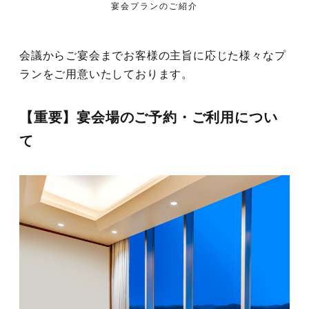
宴会プランのご紹介
観光のご案内
顔合わせ・結納
お別れの会
ドレス
ANA会員プラン
会議からご宴会までお客様の主旨に応じた様々なプ
ルームサービス
記念日プラン
宴会プランのご紹介
フォトギャラリー
観光グルメ
ランをご用意いたしております。
宿泊約款・利用規約
朝食のご案内
トピックス
パーティーレポート
ファミリープラン
テーブルマナープラン
【重要】宴会場のご予約・ご利用につい
おすすめプラン
宴会場概要・利用規約
挙式会場
電話予約プラン
同窓会プラン
て
トピックス
宴会・会場の直通予約電話
披露宴会場
IHGリワーズクラブ会員様プラン
プライベートミーティングプラン
チャペル -Jewel-
086-898-2262
営業時間 9:00 ～ 18:00
レストラン＆バーのお問い合わせ
トピックス
期間限定シーズンプラン
スタンダードパーティプラン
神殿 -鳳笙-
宙 -Sora-
顔合わせ・結納
カップル・女性向けプラン
ケータリングサービス
曲水 -Kyokusui-
Wedding公式Instagram
ゴルフプラン
岡山城プラン
京山 -kyoyama-