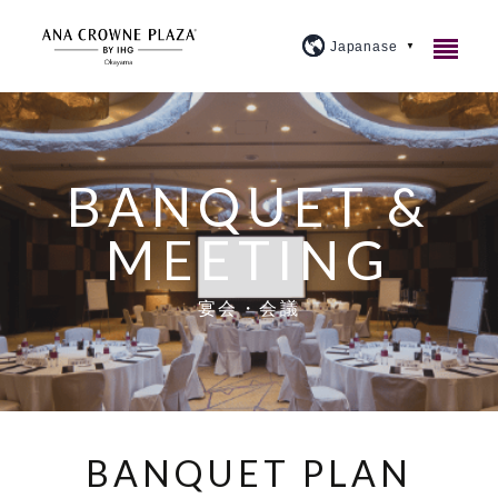
ご宿泊
レストラン＆バー
客室紹介
BANQUET &
MEETING
宴会・会議
アメニティ・貸出備品
1F カジュアルダイニングウルバーノ
スタンダード
ウェディング
朝食のご案内
20F 和食ダイニング 廚洊
宴会場のご案内
プレミアム
宴会・会議
施設案内
よくあるご質問
20F 鉄板コーナー おさふね
ミーティングプラン
ブライダルフェア
スイート
大宴会場『曲水』
アクセス
プラン紹介
20F スカイバー＆ラウンジ 洊
クラウンプラザミーティングディレクター
イベントカレンダー
スカイバンケット
『宙』
BANQUET PLAN
周辺観光
トピックス
個室
マイス
料理・ケーキ
ビジネスプラン
小宴会場『花葉』『花交』『延養』