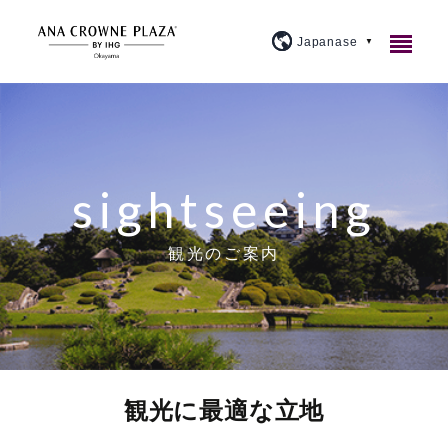
ご宿泊
レストラン＆バー
客室紹介
sightseeing
宴会・会議
アメニティ・貸出備品
1F カジュアルダイニングウルバーノ
スタンダード
観光のご案内
ウェディング
朝食のご案内
20F 和食ダイニング 廚洊
宴会場のご案内
プレミアム
施設案内
よくあるご質問
20F 鉄板コーナー おさふね
ミーティングプラン
ブライダルフェア
スイート
大宴会場『曲水』
アクセス
プラン紹介
20F スカイバー＆ラウンジ 洊
クラウンプラザミーティングディレクター
イベントカレンダー
スカイバンケット
『宙』
観光に最適な立地
周辺観光
トピックス
個室
マイス
料理・ケーキ
ビジネスプラン
小宴会場『花葉』『花交』『延養』