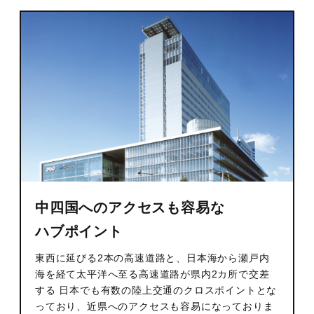
観光のご案内
顔合わせ・結納
お別れの会
ドレス
ANA会員プラン
ルームサービス
記念日プラン
宴会プランのご紹介
フォトギャラリー
観光グルメ
宿泊約款・利用規約
朝食のご案内
トピックス
パーティーレポート
ファミリープラン
テーブルマナープラン
おすすめプラン
宴会場概要・利用規約
挙式会場
電話予約プラン
同窓会プラン
トピックス
宴会・会場の直通予約電話
披露宴会場
IHGリワーズクラブ会員様プラン
プライベートミーティングプラン
チャペル -Jewel-
086-898-2262
中四国へのアクセスも容易な
営業時間 9:00 ～ 18:00
レストラン＆バーのお問い合わせ
トピックス
期間限定シーズンプラン
スタンダードパーティプラン
神殿 -鳳笙-
宙 -Sora-
ハブポイント
顔合わせ・結納
カップル・女性向けプラン
ケータリングサービス
曲水 -Kyokusui-
東西に延びる2本の高速道路と、日本海から瀬戸内
海を経て太平洋へ至る高速道路が県内2カ所で交差
Wedding公式Instagram
ゴルフプラン
岡山城プラン
京山 -kyoyama-
する 日本でも有数の陸上交通のクロスポイントとな
っており、近県へのアクセスも容易になっておりま