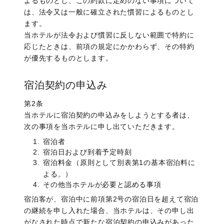
よるものとし、この約款に定めのない事項について
廚洊 -Kuriya sen-
は、法令又は一般に確立された慣習によるものとし
ます。
ウルバーノ -Urbano-
当ホテルが法令および慣習に反しない範囲で特約に
応じたときは、前項の規定にかかわらず、その特約
が優先するものとします。
宿泊契約の申込み
第2条
当ホテルに宿泊契約の申込みをしようとする者は、
次の事項を当ホテルに申し出ていただきます。
宿泊者
宿泊日および到着予定時刻
宿泊料金（原則として別表第1の基本宿泊料に
よる。）
その他当ホテルが必要と認める事項
宿泊客が、宿泊中に前項第2号の宿泊日を超えて宿泊
の継続を申し入れた場合、当ホテルは、その申し出
がなされた時点で新たな宿泊契約の申込みがあった