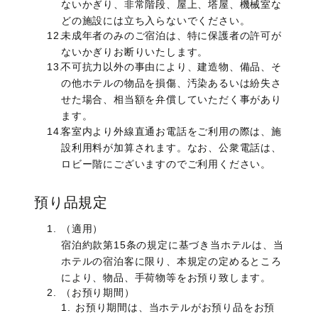
ないかぎり、非常階段、屋上、塔屋、機械室な
どの施設には立ち入らないでください。
未成年者のみのご宿泊は、特に保護者の許可が
ないかぎりお断りいたします。
不可抗力以外の事由により、建造物、備品、そ
の他ホテルの物品を損傷、汚染あるいは紛失さ
せた場合、相当額を弁償していただく事があり
ます。
客室内より外線直通お電話をご利用の際は、施
設利用料が加算されます。なお、公衆電話は、
ロビー階にございますのでご利用ください。
預り品規定
（適用）
宿泊約款第15条の規定に基づき当ホテルは、当
ホテルの宿泊客に限り、本規定の定めるところ
により、物品、手荷物等をお預り致します。
（お預り期間）
お預り期間は、当ホテルがお預り品をお預