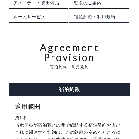
アメニティ・貸出備品
朝食のご案内
観光のご案内
顔合わせ・結納
お別れの会
ドレス
ANA会員プラン
ルームサービス
宿泊約款・利用規約
ルームサービス
記念日プラン
宴会プランのご紹介
フォトギャラリー
観光グルメ
宿泊約款・利用規約
朝食のご案内
トピックス
パーティーレポート
ファミリープラン
テーブルマナープラン
Agreement
Provision
おすすめプラン
宴会場概要・利用規約
挙式会場
電話予約プラン
同窓会プラン
宿泊約款・利用規約
トピックス
宴会・会場の直通予約電話
披露宴会場
IHGリワーズクラブ会員様プラン
プライベートミーティングプラン
チャペル -Jewel-
086-898-2262
宿泊約款
営業時間 9:00 ～ 18:00
レストラン＆バーのお問い合わせ
トピックス
期間限定シーズンプラン
スタンダードパーティプラン
神殿 -鳳笙-
宙 -Sora-
適用範囲
顔合わせ・結納
カップル・女性向けプラン
ケータリングサービス
曲水 -Kyokusui-
第1条
Wedding公式Instagram
ゴルフプラン
岡山城プラン
京山 -kyoyama-
当ホテルが宿泊客との間で締結する宿泊契約および
これに関連する契約は、この約款の定めるところに