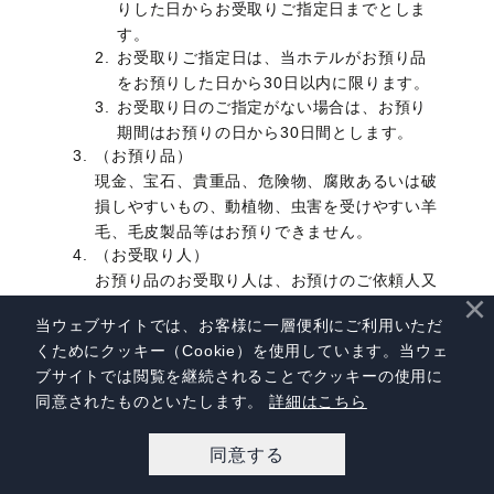
りした日からお受取りご指定日までとしま
す。
お受取りご指定日は、当ホテルがお預り品
をお預りした日から30日以内に限ります。
お受取り日のご指定がない場合は、お預り
期間はお預りの日から30日間とします。
（お預り品）
現金、宝石、貴重品、危険物、腐敗あるいは破
損しやすいもの、動植物、虫害を受けやすい羊
毛、毛皮製品等はお預りできません。
（お受取り人）
お預り品のお受取り人は、お預けのご依頼人又
×
はその方がお受取り人としてご指定された第三
当ウェブサイトでは、お客様に一層便利にご利用いただ
者とします。
くためにクッキー（Cookie）を使用しています。当ウェ
（お受取り人の確認）
ブサイトでは閲覧を継続されることでクッキーの使用に
お受取り人又は権限を与えられた第三者は、お
同意されたものといたします。
詳細はこちら
預り品のお受取りを請求なされる際、当ホテル
の係の者にお預り証をご提示ください。お受取
同意する
り人がお預けのご頼人によって指定された第三
宿泊予約
レストラン予約
アクセス
者の場合は、お預り証のご提示は不要ですが、