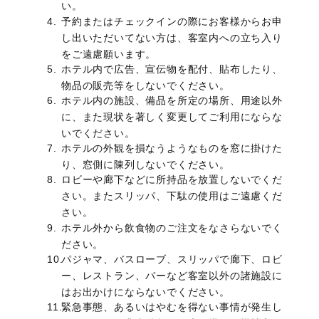
い。
予約またはチェックインの際にお客様からお申
し出いただいてない方は、客室内への立ち入り
をご遠慮願います。
ホテル内で広告、宣伝物を配付、貼布したり、
物品の販売等をしないでください。
ホテル内の施設、備品を所定の場所、用途以外
に、また現状を著しく変更してご利用にならな
いでください。
ホテルの外観を損なうようなものを窓に掛けた
り、窓側に陳列しないでください。
ロビーや廊下などに所持品を放置しないでくだ
さい。またスリッパ、下駄の使用はご遠慮くだ
さい。
ホテル外から飲食物のご注文をなさらないでく
ださい。
パジャマ、バスローブ、スリッパで廊下、ロビ
ー、レストラン、バーなど客室以外の諸施設に
はお出かけにならないでください。
緊急事態、あるいはやむを得ない事情が発生し