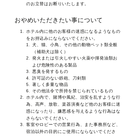
のお立替はお断りいたします。
おやめいただきたい事について
ホテル内に他のお客様の迷惑になるようなもの
をお持込みにならないでください。
犬、猫、小鳥、その他の動物ペット類全般
（補助犬は除く）
発火または引火しやすい火薬や揮発油類お
よび危険性のある製品
悪臭を発するもの
許可証のない鉄砲、刀剣類
著しく多量な物品
その他法令で所持を禁じられているもの
ホテル内で、賭博や風紀、治安を乱すような行
為、高声、放歌、楽器演奏など他のお客様に迷
惑になったり、嫌悪感を与えるような行為はな
さらないでください。
客室やロビーでの営業行為、また事務所など、
宿泊以外の目的にご使用にならないでくださ