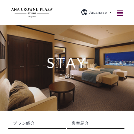
ご宿泊
レストラン＆バー
客室紹介
STAY
宴会・会議
アメニティ・貸出備品
1F カジュアルダイニングウルバーノ
スタンダード
ご宿泊
ウェディング
朝食のご案内
20F 和食ダイニング 廚洊
宴会場のご案内
プレミアム
施設案内
よくあるご質問
20F 鉄板コーナー おさふね
ミーティングプラン
ブライダルフェア
スイート
大宴会場『曲水』
アクセス
プラン紹介
20F スカイバー＆ラウンジ 洊
クラウンプラザミーティングディレクター
イベントカレンダー
スカイバンケット
『宙』
プラン紹介
客室紹介
周辺観光
トピックス
個室
マイス
料理・ケーキ
ビジネスプラン
小宴会場『花葉』『花交』『延養』