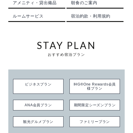
アメニティ・貸出備品
朝食のご案内
観光のご案内
顔合わせ・結納
お別れの会
ドレス
ANA会員プラン
ルームサービス
宿泊約款・利用規約
ルームサービス
記念日プラン
宴会プランのご紹介
フォトギャラリー
観光グルメ
宿泊約款・利用規約
朝食のご案内
トピックス
パーティーレポート
ファミリープラン
テーブルマナープラン
STAY PLAN
おすすめ宿泊プラン
おすすめプラン
宴会場概要・利用規約
挙式会場
電話予約プラン
同窓会プラン
トピックス
宴会・会場の直通予約電話
披露宴会場
IHGリワーズクラブ会員様プラン
プライベートミーティングプラン
チャペル -Jewel-
086-898-2262
ビジネスプラン
IHG®One Rewards会員
営業時間 9:00 ～ 18:00
レストラン＆バーのお問い合わせ
トピックス
期間限定シーズンプラン
スタンダードパーティプラン
神殿 -鳳笙-
宙 -Sora-
様プラン
顔合わせ・結納
カップル・女性向けプラン
ケータリングサービス
曲水 -Kyokusui-
ANA会員プラン
期間限定シーズンプラン
Wedding公式Instagram
ゴルフプラン
岡山城プラン
京山 -kyoyama-
観光グルメプラン
ファミリープラン