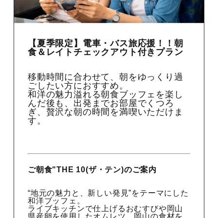
【夏季限定】電車・バス旅応援！！朝
食＆レイトチェックアウト付きプラン
移動時間に合わせて、朝をゆっくり過
ごしたい方におすすめ。
和洋の魅力溢れる朝食ブッフェを楽し
んだ後も、出発までお部屋でくつろ
ぎ、贅沢な朝の時間を満喫いただけま
す。
ご朝食"THE 10(ザ・テン)のご案内
“地元の魅力と、新しい発見”をテーマにした
和洋ブッフェ。
ライブキッチンで仕上げるおむすびや岡山
県産卵を使用したオムレツ、岡山の食材を