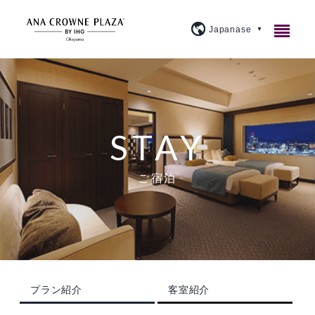
ご宿泊
レストラン＆バー
客室紹介
STAY
宴会・会議
アメニティ・貸出備品
1F カジュアルダイニングウルバーノ
スタンダード
ご宿泊
ウェディング
朝食のご案内
20F 和食ダイニング 廚洊
宴会場のご案内
プレミアム
施設案内
よくあるご質問
20F 鉄板コーナー おさふね
ミーティングプラン
ブライダルフェア
スイート
大宴会場『曲水』
アクセス
プラン紹介
20F スカイバー＆ラウンジ 洊
クラウンプラザミーティングディレクター
イベントカレンダー
スカイバンケット
『宙』
プラン紹介
客室紹介
周辺観光
トピックス
個室
マイス
料理・ケーキ
ビジネスプラン
小宴会場『花葉』『花交』『延養』