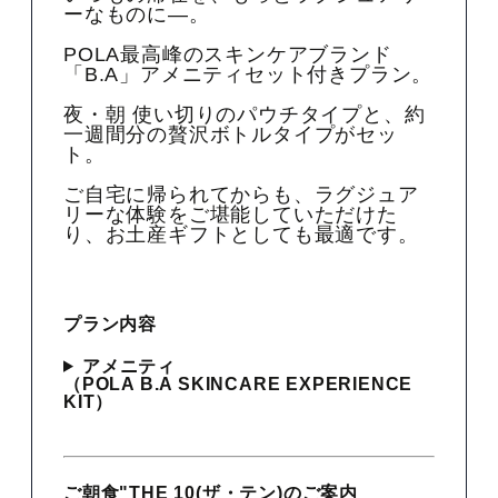
ーなものに—。
POLA最高峰のスキンケアブランド
「B.A」アメニティセット付きプラン。
夜・朝 使い切りのパウチタイプと、約
一週間分の贅沢ボトルタイプがセッ
ト。
ご自宅に帰られてからも、ラグジュア
リーな体験をご堪能していただけた
り、お土産ギフトとしても最適です。
プラン内容
アメニティ
（POLA B.A SKINCARE EXPERIENCE
KIT）
ご朝食"THE 10(ザ・テン)のご案内