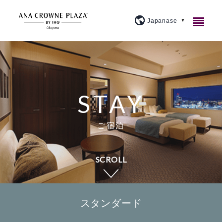
ご宿泊
レストラン＆バー
客室紹介
STAY
宴会・会議
アメニティ・貸出備品
1F カジュアルダイニングウルバーノ
スタンダード
ご宿泊
ウェディング
朝食のご案内
20F 和食ダイニング 廚洊
宴会場のご案内
プレミアム
SCROLL
施設案内
よくあるご質問
20F 鉄板コーナー おさふね
ミーティングプラン
ブライダルフェア
スイート
大宴会場『曲水』
アクセス
プラン紹介
20F スカイバー＆ラウンジ 洊
クラウンプラザミーティングディレクター
イベントカレンダー
スカイバンケット
『宙』
スタンダード
周辺観光
トピックス
個室
マイス
料理・ケーキ
ビジネスプラン
小宴会場『花葉』『花交』『延養』