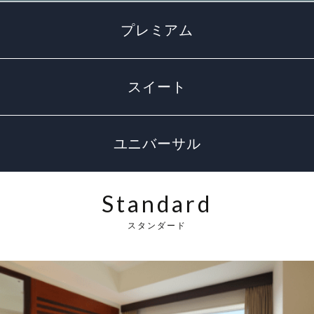
観光のご案内
顔合わせ・結納
お別れの会
ドレス
ANA会員プラン
プレミアム
ルームサービス
記念日プラン
宴会プランのご紹介
フォトギャラリー
観光グルメ
スイート
宿泊約款・利用規約
朝食のご案内
トピックス
パーティーレポート
ファミリープラン
テーブルマナープラン
おすすめプラン
宴会場概要・利用規約
挙式会場
電話予約プラン
同窓会プラン
ユニバーサル
トピックス
宴会・会場の直通予約電話
披露宴会場
IHGリワーズクラブ会員様プラン
プライベートミーティングプラン
チャペル -Jewel-
086-898-2262
Standard
営業時間 9:00 ～ 18:00
レストラン＆バーのお問い合わせ
トピックス
期間限定シーズンプラン
スタンダードパーティプラン
神殿 -鳳笙-
宙 -Sora-
スタンダード
顔合わせ・結納
カップル・女性向けプラン
ケータリングサービス
曲水 -Kyokusui-
Wedding公式Instagram
ゴルフプラン
岡山城プラン
京山 -kyoyama-