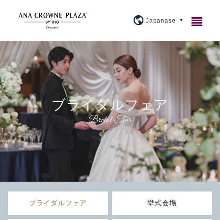
ご宿泊
レストラン＆バー
客室紹介
ブライダルフェア
宴会・会議
アメニティ・貸出備品
1F カジュアルダイニングウルバーノ
スタンダード
ウェディング
朝食のご案内
20F 和食ダイニング 廚洊
宴会場のご案内
プレミアム
施設案内
よくあるご質問
20F 鉄板コーナー おさふね
ミーティングプラン
ブライダルフェア
スイート
大宴会場『曲水』
アクセス
プラン紹介
20F スカイバー＆ラウンジ 洊
クラウンプラザミーティングディレクター
イベントカレンダー
スカイバンケット
『宙』
ブライダルフェア
挙式会場
周辺観光
トピックス
個室
マイス
料理・ケーキ
ビジネスプラン
小宴会場『花葉』『花交』『延養』