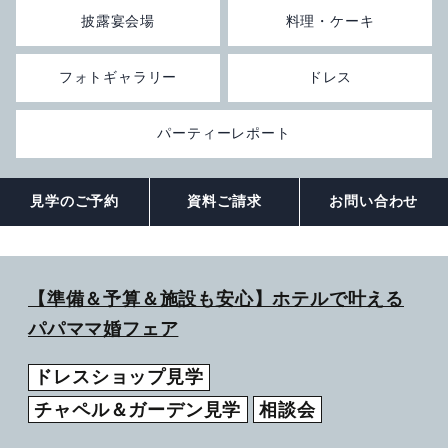
披露宴会場
料理・ケーキ
観光のご案内
顔合わせ・結納
お別れの会
ドレス
ANA会員プラン
フォトギャラリー
ドレス
ルームサービス
記念日プラン
宴会プランのご紹介
フォトギャラリー
観光グルメ
パーティーレポート
宿泊約款・利用規約
朝食のご案内
トピックス
パーティーレポート
ファミリープラン
テーブルマナープラン
おすすめプラン
宴会場概要・利用規約
挙式会場
電話予約プラン
同窓会プラン
見学のご予約
資料ご請求
お問い合わせ
トピックス
宴会・会場の直通予約電話
披露宴会場
IHGリワーズクラブ会員様プラン
プライベートミーティングプラン
チャペル -Jewel-
086-898-2262
営業時間 9:00 ～ 18:00
レストラン＆バーのお問い合わせ
トピックス
期間限定シーズンプラン
スタンダードパーティプラン
神殿 -鳳笙-
宙 -Sora-
【準備＆予算＆施設も安心】ホテルで叶える
パパママ婚フェア
顔合わせ・結納
カップル・女性向けプラン
ケータリングサービス
曲水 -Kyokusui-
ドレスショップ見学
Wedding公式Instagram
ゴルフプラン
岡山城プラン
京山 -kyoyama-
チャペル＆ガーデン見学
相談会