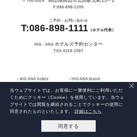
岡山県岡山市北区駅元町15－1
〒700-0024
F:086-898-1200
ご予約・お問い合わせ
T:086-898-1111
（ホテル代表）
ホテルズ予約センター
IHG・ANA
T:03-4218-2397
› IHG ANA hotels
› IHG ANA brand
×
› 会社概要
› 採用情報
当ウェブサイトでは、お客様に一層便利にご利用いただ
› よくあるご質問
› プライバシーポリシー
くためにクッキー（Cookie）を使用しています。当ウェ
ブサイトでは閲覧を継続されることでクッキーの使用に
› 宿泊約款・利用規約
› サイトマップ
同意されたものといたします。
詳細はこちら
同意する
宿泊予約
レストラン予約
アクセス