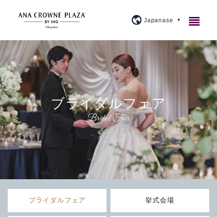
ご宿泊
レストラン＆バー
客室紹介
ブライダルフェア
宴会・会議
アメニティ・貸出備品
1F カジュアルダイニングウルバーノ
スタンダード
ウェディング
朝食のご案内
20F 和食ダイニング 廚洊
宴会場のご案内
プレミアム
施設案内
よくあるご質問
20F 鉄板コーナー おさふね
ミーティングプラン
ブライダルフェア
スイート
大宴会場『曲水』
アクセス
プラン紹介
20F スカイバー＆ラウンジ 洊
クラウンプラザミーティングディレクター
イベントカレンダー
スカイバンケット
『宙』
ブライダルフェア
挙式会場
周辺観光
トピックス
個室
マイス
料理・ケーキ
ビジネスプラン
小宴会場『花葉』『花交』『延養』