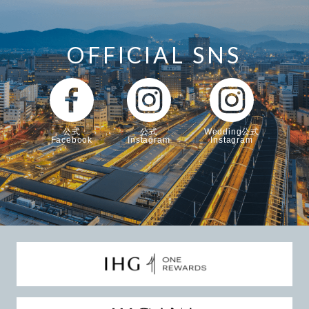
OFFICIAL SNS
公式
公式
Wedding公式
Facebook
Instagram
Instagram