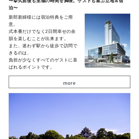
〜挙式前後も至福の時間を満喫。ゲストも喜ぶ立地＆宿
泊〜
新郎新婦様には宿泊特典をご用
意。
式本番だけでなく2日間幸せの余
韻を楽しむことが出来ます。
また、迷わず駅から徒歩で訪問で
きるのは、
負担が少なくすべてのゲストに喜
ばれるポイントです。
more