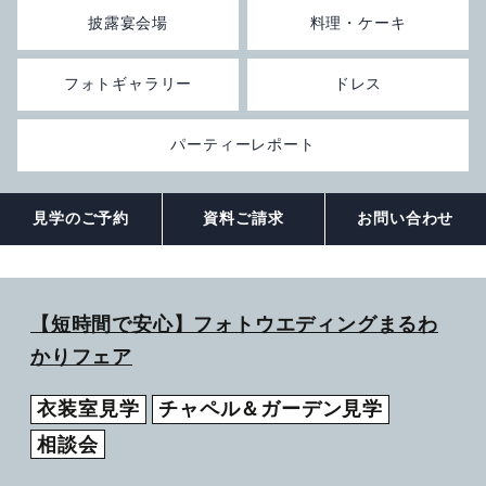
披露宴会場
料理・ケーキ
観光のご案内
顔合わせ・結納
お別れの会
ドレス
ANA会員プラン
フォトギャラリー
ドレス
ルームサービス
記念日プラン
宴会プランのご紹介
フォトギャラリー
観光グルメ
パーティーレポート
宿泊約款・利用規約
朝食のご案内
トピックス
パーティーレポート
ファミリープラン
テーブルマナープラン
おすすめプラン
宴会場概要・利用規約
挙式会場
電話予約プラン
同窓会プラン
見学のご予約
資料ご請求
お問い合わせ
トピックス
宴会・会場の直通予約電話
披露宴会場
IHGリワーズクラブ会員様プラン
プライベートミーティングプラン
チャペル -Jewel-
086-898-2262
営業時間 9:00 ～ 18:00
レストラン＆バーのお問い合わせ
トピックス
期間限定シーズンプラン
スタンダードパーティプラン
神殿 -鳳笙-
宙 -Sora-
【短時間で安心】フォトウエディングまるわ
かりフェア
顔合わせ・結納
カップル・女性向けプラン
ケータリングサービス
曲水 -Kyokusui-
衣装室見学
チャペル＆ガーデン見学
Wedding公式Instagram
ゴルフプラン
岡山城プラン
京山 -kyoyama-
相談会