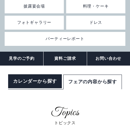
披露宴会場
料理・ケーキ
観光のご案内
顔合わせ・結納
お別れの会
ドレス
ANA会員プラン
フォトギャラリー
ドレス
ルームサービス
記念日プラン
宴会プランのご紹介
フォトギャラリー
観光グルメ
パーティーレポート
宿泊約款・利用規約
朝食のご案内
トピックス
パーティーレポート
ファミリープラン
テーブルマナープラン
おすすめプラン
宴会場概要・利用規約
挙式会場
電話予約プラン
同窓会プラン
見学のご予約
資料ご請求
お問い合わせ
トピックス
宴会・会場の直通予約電話
披露宴会場
IHGリワーズクラブ会員様プラン
プライベートミーティングプラン
チャペル -Jewel-
086-898-2262
カレンダーから探す
フェアの内容から探す
営業時間 9:00 ～ 18:00
レストラン＆バーのお問い合わせ
トピックス
期間限定シーズンプラン
スタンダードパーティプラン
神殿 -鳳笙-
宙 -Sora-
顔合わせ・結納
カップル・女性向けプラン
ケータリングサービス
曲水 -Kyokusui-
Wedding公式Instagram
ゴルフプラン
岡山城プラン
京山 -kyoyama-
トピックス