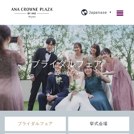
ご宿泊
レストラン＆バー
客室紹介
ブライダルフェア
宴会・会議
アメニティ・貸出備品
1F カジュアルダイニングウルバーノ
スタンダード
ウェディング
朝食のご案内
20F 和食ダイニング 廚洊
宴会場のご案内
プレミアム
施設案内
よくあるご質問
20F 鉄板コーナー おさふね
ミーティングプラン
ブライダルフェア
スイート
大宴会場『曲水』
アクセス
プラン紹介
20F スカイバー＆ラウンジ 洊
クラウンプラザミーティングディレクター
イベントカレンダー
スカイバンケット
『宙』
ブライダルフェア
挙式会場
周辺観光
トピックス
個室
マイス
料理・ケーキ
ビジネスプラン
小宴会場『花葉』『花交』『延養』