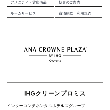
アメニティ・貸出備品
朝食のご案内
観光のご案内
顔合わせ・結納
お別れの会
ドレス
ANA会員プラン
ルームサービス
宿泊約款・利用規約
ルームサービス
記念日プラン
宴会プランのご紹介
フォトギャラリー
観光グルメ
宿泊約款・利用規約
朝食のご案内
トピックス
パーティーレポート
ファミリープラン
テーブルマナープラン
おすすめプラン
宴会場概要・利用規約
挙式会場
電話予約プラン
同窓会プラン
トピックス
宴会・会場の直通予約電話
披露宴会場
IHGリワーズクラブ会員様プラン
プライベートミーティングプラン
チャペル -Jewel-
086-898-2262
営業時間 9:00 ～ 18:00
レストラン＆バーのお問い合わせ
トピックス
期間限定シーズンプラン
スタンダードパーティプラン
神殿 -鳳笙-
宙 -Sora-
顔合わせ・結納
カップル・女性向けプラン
ケータリングサービス
曲水 -Kyokusui-
IHGクリーンプロミス
Wedding公式Instagram
ゴルフプラン
岡山城プラン
京山 -kyoyama-
インターコンチネンタルホテルズグループ