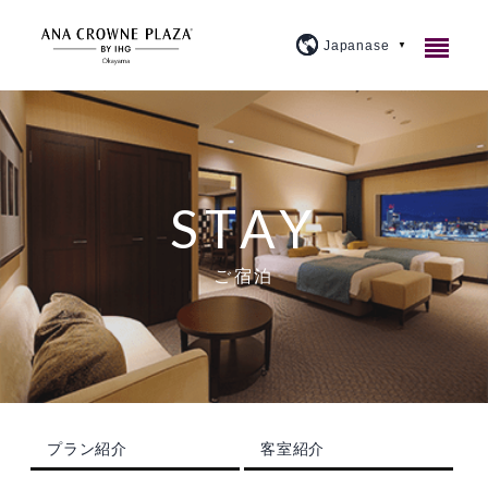
ご宿泊
レストラン＆バー
客室紹介
STAY
宴会・会議
アメニティ・貸出備品
1F カジュアルダイニングウルバーノ
スタンダード
ご宿泊
ウェディング
朝食のご案内
20F 和食ダイニング 廚洊
宴会場のご案内
プレミアム
施設案内
よくあるご質問
20F 鉄板コーナー おさふね
ミーティングプラン
ブライダルフェア
スイート
大宴会場『曲水』
アクセス
プラン紹介
20F スカイバー＆ラウンジ 洊
クラウンプラザミーティングディレクター
イベントカレンダー
スカイバンケット
『宙』
プラン紹介
客室紹介
周辺観光
トピックス
個室
マイス
料理・ケーキ
ビジネスプラン
小宴会場『花葉』『花交』『延養』