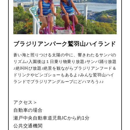
ブラジリアンパーク鷲羽山ハイランド
蒼い海と照りつける太陽の中に、響きわたるサンバの
リズム♪入園後は１日乗り物乗り放題♪サンバ踊り放題
♪絶叫叫び放題♪絶景を観ながらブラジリアンフード＆
ドリンクやビンゴショーもあるよ♪みんな鷲羽山ハイ
ランドでブラジリアングルーブにどハマろう♪♪
アクセス＞
自動車の場合
瀬戸中央自動車道児島ICから約1分
公共交通機関