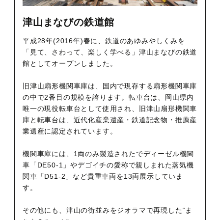
廚洊 -Kuriya sen-
津山まなびの鉄道館
ウルバーノ -Urbano-
平成28年(2016年)春に、鉄道のあゆみやしくみを
「見て、さわって、楽しく学べる」津山まなびの鉄道
館としてオープンしました。
旧津山扇形機関車庫は、国内で現存する扇形機関車庫
の中で2番目の規模を誇ります。転車台は、岡山県内
唯一の現役転車台として使用され、旧津山扇形機関車
庫と転車台は、近代化産業遺産・鉄道記念物・推薦産
業遺産に認定されています。
機関車庫には、1両のみ製造されたでディーゼル機関
車「DE50-1」やデゴイチの愛称で親しまれた蒸気機
関車「D51-2」など貴重車両を13両展示していま
す。
その他にも、津山の街並みをジオラマで再現した“ま