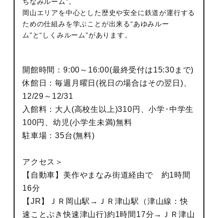
ちなみルーム”。
岡山エリアを中心とした歴史や安全に鉄道が運行する
ための仕組みを学ぶことが出来る“あゆみルー
ム”と“しくみルーム”があります。
開館時間：9:00～16:00(最終受付は15:30まで)
休館日：毎週月曜日(祝日の場合はその翌日)、
12/29～12/31
入館料：大人(高校生以上)310円、小学･中学生
100円、幼児(小学生未満)無料
駐車場：35台(無料)
アクセス＞
【自動車】美作やまなみ街道経由で 約1時間
16分
【JR】ＪＲ岡山駅→ＪＲ津山駅（津山線：快
速ことぶき快速津山行)約1時間17分→ＪＲ津山