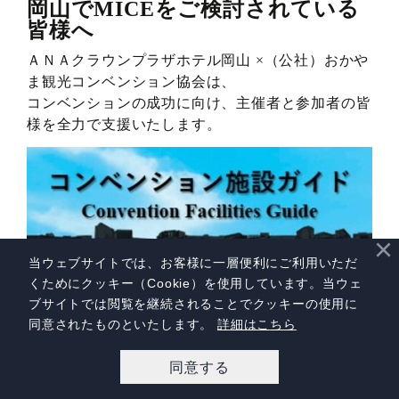
岡山でMICEをご検討されている
皆様へ
ＡＮＡクラウンプラザホテル岡山 ×（公社）おかや
ま観光コンベンション協会は、
コンベンションの成功に向け、主催者と参加者の皆
様を全力で支援いたします。
×
当ウェブサイトでは、お客様に一層便利にご利用いただ
くためにクッキー（Cookie）を使用しています。当ウェ
おかやま観光コンベンショ
ブサイトでは閲覧を継続されることでクッキーの使用に
ン協会
同意されたものといたします。
詳細はこちら
支援サービスのページはこ
ちらから >
同意する
宿泊予約
レストラン予約
アクセス