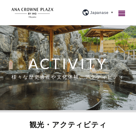
ご宿泊
レストラン＆バー
客室紹介
ACTIVITY
宴会・会議
アメニティ・貸出備品
1F カジュアルダイニングウルバーノ
スタンダード
様々な歴史遺産や文化体験、アクティビティ
ウェディング
朝食のご案内
20F 和食ダイニング 廚洊
宴会場のご案内
プレミアム
施設案内
よくあるご質問
20F 鉄板コーナー おさふね
ミーティングプラン
ブライダルフェア
スイート
大宴会場『曲水』
アクセス
プラン紹介
20F スカイバー＆ラウンジ 洊
クラウンプラザミーティングディレクター
イベントカレンダー
スカイバンケット
『宙』
観光・アクティビティ
周辺観光
トピックス
個室
マイス
料理・ケーキ
ビジネスプラン
小宴会場『花葉』『花交』『延養』