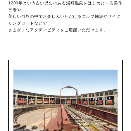
1200年という古い歴史のある湯郷温泉をはじめとする美作
観光のご案内
顔合わせ・結納
お別れの会
ドレス
ANA会員プラン
三湯や、
美しい自然の中でお楽しみいただけるゴルフ施設やサイク
リングロードなどで
ルームサービス
記念日プラン
宴会プランのご紹介
フォトギャラリー
観光グルメ
さまざまなアクティビティをご堪能いただけます。
宿泊約款・利用規約
朝食のご案内
トピックス
パーティーレポート
ファミリープラン
テーブルマナープラン
おすすめプラン
宴会場概要・利用規約
挙式会場
電話予約プラン
同窓会プラン
トピックス
宴会・会場の直通予約電話
披露宴会場
IHGリワーズクラブ会員様プラン
プライベートミーティングプラン
チャペル -Jewel-
086-898-2262
営業時間 9:00 ～ 18:00
レストラン＆バーのお問い合わせ
トピックス
期間限定シーズンプラン
スタンダードパーティプラン
神殿 -鳳笙-
宙 -Sora-
顔合わせ・結納
カップル・女性向けプラン
ケータリングサービス
曲水 -Kyokusui-
Wedding公式Instagram
ゴルフプラン
岡山城プラン
京山 -kyoyama-