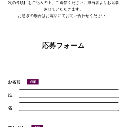
次の各項目をご記入の上、ご送信ください。担当者よりお返事
観光のご案内
顔合わせ・結納
お別れの会
ドレス
ANA会員プラン
させていただきます。
お急ぎの場合はお電話にて
お問い合わせください。
ルームサービス
記念日プラン
宴会プランのご紹介
フォトギャラリー
観光グルメ
宿泊約款・利用規約
朝食のご案内
トピックス
パーティーレポート
ファミリープラン
テーブルマナープラン
応募フォーム
おすすめプラン
宴会場概要・利用規約
挙式会場
電話予約プラン
同窓会プラン
トピックス
宴会・会場の直通予約電話
披露宴会場
IHGリワーズクラブ会員様プラン
プライベートミーティングプラン
チャペル -Jewel-
086-898-2262
お名前
必須
営業時間 9:00 ～ 18:00
レストラン＆バーのお問い合わせ
トピックス
期間限定シーズンプラン
スタンダードパーティプラン
神殿 -鳳笙-
宙 -Sora-
姓
顔合わせ・結納
カップル・女性向けプラン
ケータリングサービス
曲水 -Kyokusui-
名
Wedding公式Instagram
ゴルフプラン
岡山城プラン
京山 -kyoyama-