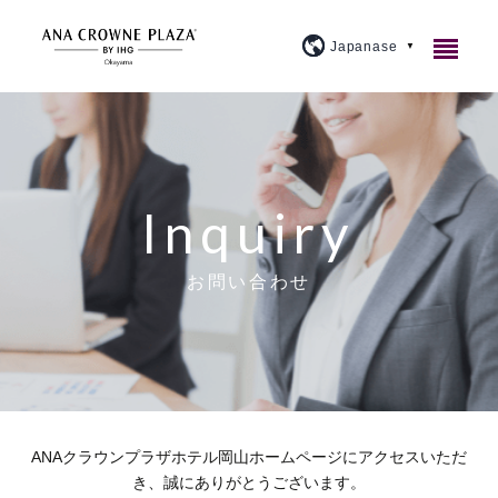
ご宿泊
レストラン＆バー
客室紹介
Inquiry
宴会・会議
アメニティ・貸出備品
1F カジュアルダイニングウルバーノ
スタンダード
お問い合わせ
ウェディング
朝食のご案内
20F 和食ダイニング 廚洊
宴会場のご案内
プレミアム
施設案内
よくあるご質問
20F 鉄板コーナー おさふね
ミーティングプラン
ブライダルフェア
スイート
大宴会場『曲水』
アクセス
プラン紹介
20F スカイバー＆ラウンジ 洊
クラウンプラザミーティングディレクター
イベントカレンダー
スカイバンケット
『宙』
ANAクラウンプラザホテル岡山ホームページにアクセスいただ
周辺観光
トピックス
個室
マイス
料理・ケーキ
ビジネスプラン
き、誠にありがとうございます。
小宴会場『花葉』『花交』『延養』