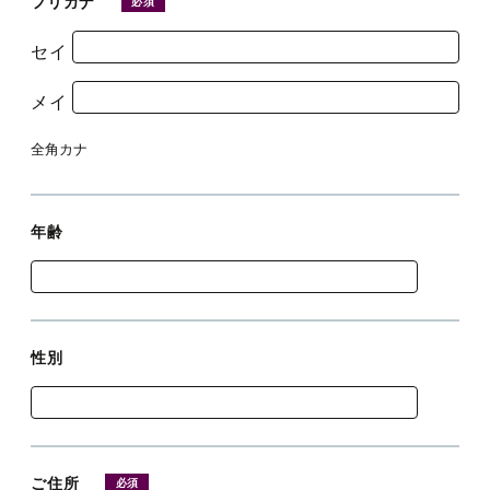
フリガナ
必須
廚洊 -Kuriya sen-
セイ
ウルバーノ -Urbano-
メイ
全角カナ
年齢
性別
ご住所
必須