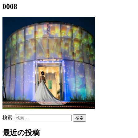
0008
検索:
最近の投稿