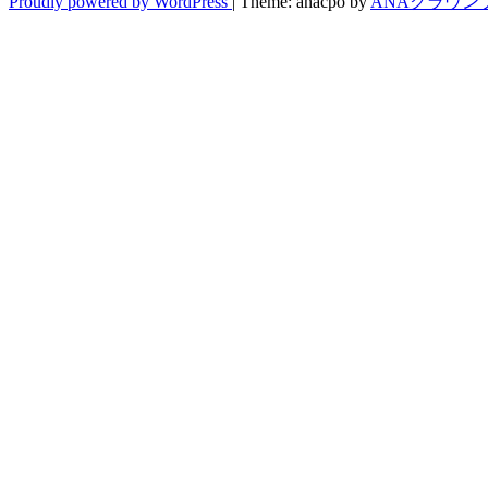
Proudly powered by WordPress
|
Theme: anacpo by
ANAクラウン